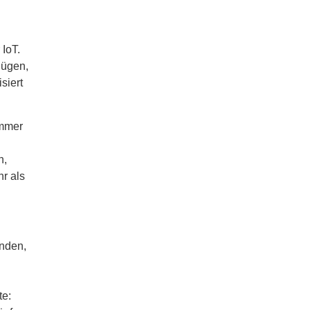
 IoT.
nügen,
siert
ammer
h,
r als
enden,
te: