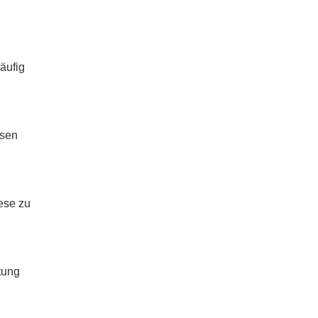
äufig
ssen
ese zu
tung