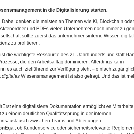
ssensmanagement in die Digitalisierung starten.
ng. Dabei denken die meisten an Themen wie KI, Blockchain oder
 Aktenordner und PDFs vielen Unternehmen noch immer zu ge
ellschaft sollte zuerst das unternehmensinterne Wissen digitali
nz zu profitieren.
st die wichtigste Ressource des 21. Jahrhunderts und statt H
rozesse, die den Arbeitsalltag dominieren. Allerdings kann
nn es auch zielführend zur Verfügung steht – einfach zugänglic
t
digitales
Wissensmanagement ist also gefragt. Und das ist meh
h
Erst eine digitalisierte Dokumentation ermöglicht es Mitarbeit
t zu einem deutlichen Qualitätssprung in der internen
ionsaustausch zwischen Teams und Abteilungen.
on
Egal, ob Kundenservice oder sicherheitsrelevante Reglemen