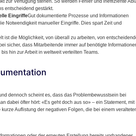
nkt zur Verfügung stehen. So werden Fehler und ineffiziente Abl
s entscheidend gestärkt.
le Eingriffe
Gut dokumentierte Prozesse und Informationen
e Notwendigkeit manueller Eingriffe. Dies spart Zeit und
lt ist die Möglichkeit, von überall zu arbeiten, von entscheidend
bei sicher, dass Mitarbeitende immer auf benötigte Informatione
is hin zur Arbeit in weltweit verteilten Teams.
okumentation
ch und dennoch scheint es, dass das Problembewusstsein bei
n dabei öfter hört: «Es geht doch aus so» – ein Statement, mi
 kurze Auflistung der negativen Folgen, die bei einem veraltete
Informationen oder der erneuten Erstellung bereits vorhandener