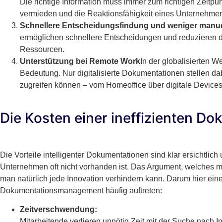
Die richtige Information muss immer zum richtigen Zeitpu
vermieden und die Reaktionsfähigkeit eines Unternehmen
Schnellere Entscheidungsfindung und weniger manuel
ermöglichen schnellere Entscheidungen und reduzieren di
Ressourcen.
Unterstützung bei Remote Work
In der globalisierten We
Bedeutung. Nur digitalisierte Dokumentationen stellen da
zugreifen können – vom Homeoffice über digitale Devices b
Die Kosten einer ineffizienten D
Die Vorteile intelligenter Dokumentationen sind klar ersichtli
Unternehmen oft nicht vorhanden ist. Das Argument, welches ma
man natürlich jede Innovation verhindern kann. Darum hier eine
Dokumentationsmanagement häufig auftreten:
Zeitverschwendung:
Mitarbeitende verlieren unnötig Zeit mit der Suche nach 