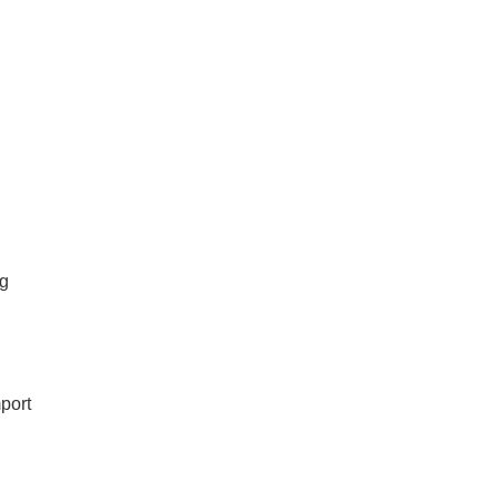
ng
port