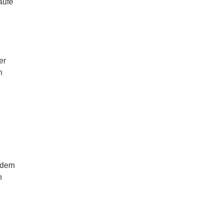
äufe
er
n
t dem
n