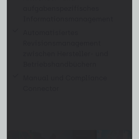
aufgabenspezifisches
Informationsmanagement
Automatisiertes
Revisionsmanagement
zwischen Hersteller- und
Betriebshandbüchern
Manual und Compliance
Connector