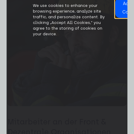
Acce
We use cookies to enhance your
All
browsing experience, analyze site
Cook
traffic, and personalize content. By
clicking „Accept All Cookies,“ you
agree to the storing of cookies on
your device.
Mitarbeiter an der Front &
Dezentrale Organisationen