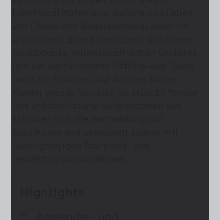
Funktionalitäten aus, welche das Leben
von Crews und Bodenpersonal deutlich
erleichtern: Zum Beispiel mit intuitiven
Dashboards, rollenspezifischen Updates
und der performanten Offline-App. Doch
auch für Editoren und Autoren bietet
Yonder grosse Vorteile. So erlaubt Yonder
das unkomplizierte Referenzieren von
Inhalten und die Vermeidung von
Duplikaten und überzeugt zudem mit
durchgängigen Revisions- und
Genehmigungsprozessen.
Highlights
Anwender- und