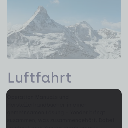
Luftfahrt
Operation Manuals und
Herstellerhandbücher in einer
gemeinsamen Lösung – Yonder bringt
zusammen, was zusammengehört. Dabei
zeichnet sich Yonder durch smarte