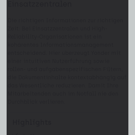
Einsatzzentralen
Die richtigen Informationen zur richtigen
Zeit: Bei Einsatzzentralen und High-
Reliability-Organisationen ist ein
kohärentes Informationsmanagement
entscheidend. Hier überzeugt Yonder mit
einer intuitiven Nutzerführung sowie
rollen- und aufgabenspezifischen Filtern,
die Dokumentinhalte kontextabhängig auf
das Wesentliche reduzieren. Damit Ihre
Mitarbeitenden auch im Notfall nie den
Durchblick verlieren.
Highlights