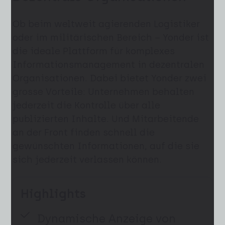
Ob beim weltweit agierenden Logistiker
oder im militärischen Bereich – Yonder ist
die ideale Plattform für komplexes
Informationsmanagement in dezentralen
Organisationen. Dabei bietet Yonder zwei
grosse Vorteile: Unternehmen behalten
jederzeit die Kontrolle über alle
publizierten Inhalte. Und Mitarbeitende
an der Front finden schnell die
gewünschten Informationen, auf die sie
sich jederzeit verlassen können.
Highlights
Dynamische Anzeige von