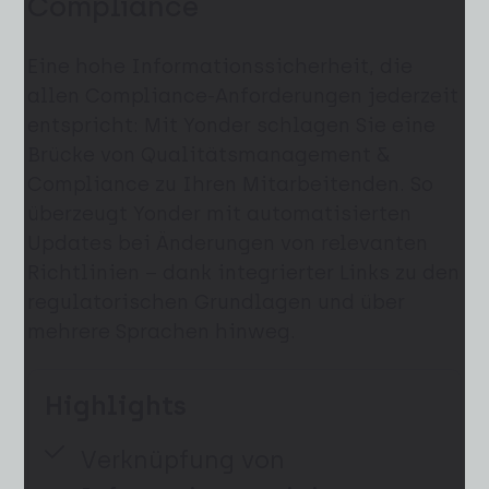
Compliance
Eine hohe Informationssicherheit, die
allen Compliance-Anforderungen jederzeit
entspricht: Mit Yonder schlagen Sie eine
Brücke von Qualitätsmanagement &
Compliance zu Ihren Mitarbeitenden. So
überzeugt Yonder mit automatisierten
Updates bei Änderungen von relevanten
Richtlinien – dank integrierter Links zu den
regulatorischen Grundlagen und über
mehrere Sprachen hinweg.
Highlights
Verknüpfung von